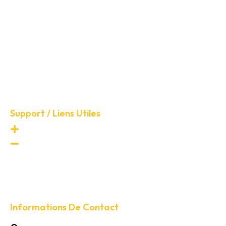
Mentions légales
conditions générales
d’utilisation (CGU)
Politique de confidentialité
conditions générales de
vente (CGV)
Support / Liens Utiles
Contact rapide
FAQ / Foire aux questions
Informations De Contact