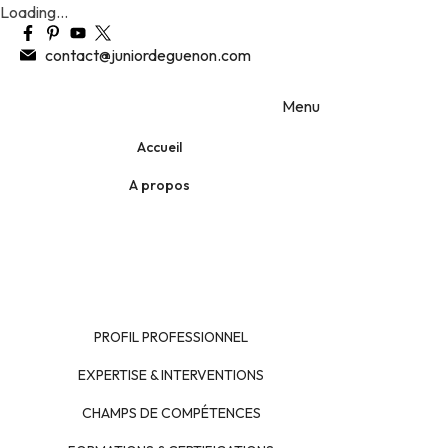
Loading...
Skip
contact@juniordeguenon.com
to
Junior DEGUENON
content
Menu
Accueil
A propos
PROFIL PROFESSIONNEL
EXPERTISE & INTERVENTIONS
CHAMPS DE COMPÉTENCES