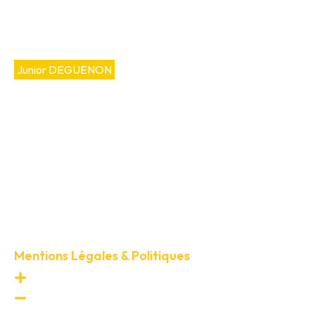
Archives :
Portfolios
Junior DEGUENON
Né à Porto-Novo, capitale politique
du Bénin, Junior DEGUENON porte
dès sa naissance un prénom
indigène chargé de sens :
Houègbonou, qui signifie «
instrument de justice ». Fidèle à
cette symbolique, il s’efforce depuis
toujours de bâtir un pont entre le
droit, l’innovation et l’impact social.
Mentions Légales & Politiques