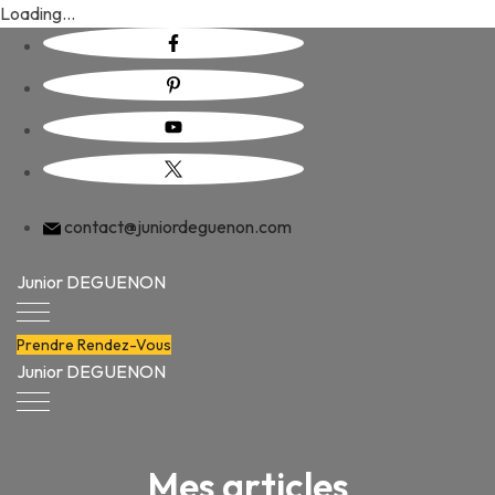
Loading...
Skip
to
content
contact@juniordeguenon.com
Junior DEGUENON
Prendre Rendez-Vous
Junior DEGUENON
Mes articles