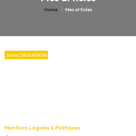
Home
Mes articles
Junior DEGUENON
Né à Porto-Novo, capitale politique
du Bénin, Junior DEGUENON porte
dès sa naissance un prénom indigène
chargé de sens : Houègbonou, qui
signifie « instrument de justice ».
Fidèle à cette symbolique, il s’efforce
depuis toujours de bâtir un pont entre
le droit, l’innovation et l’impact social.
Mentions Légales & Politiques