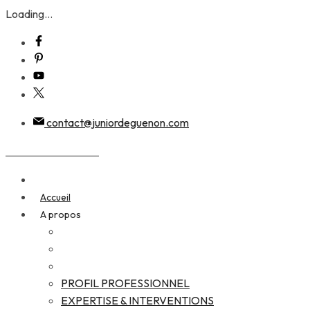
Loading...
Skip
to
content
contact@juniordeguenon.com
Junior DEGUENON
Accueil
A propos
PROFIL PROFESSIONNEL
EXPERTISE & INTERVENTIONS