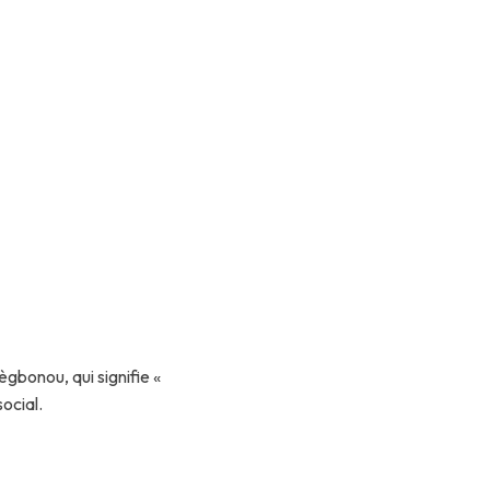
ion
bonou, qui signifie «
social.