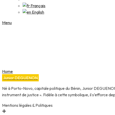
Français
English
Menu
Procès fictif des
Home
Procès fictif des enfants & Graduation
Junior DEGUENON
Né à Porto-Novo, capitale politique du Bénin, Junior DEGUENON 
instrument de justice ». Fidèle à cette symbolique, il s’efforce depu
Mentions légales & Politiques