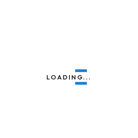
Langues
Français
English
LOADING...